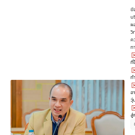
ข้
บร
ผล
วิ
คว
ท
ที
ทำ
อ
วุ
สู