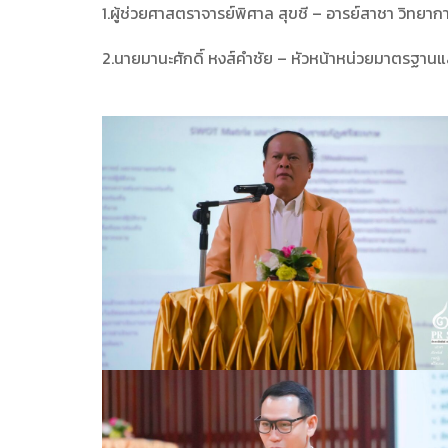
1.ผู้ช่วยศาสตราจารย์พิศาล สุขชี – อารย์สาชา วิทยา
2.นายมานะศักดิ์ หงส์คำชัย – หัวหน้าหน่วยมาตรฐาน