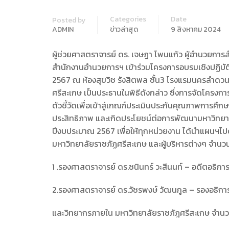
Categories
Date
Posted by
ADMIN
ข่าวล่าสุด
9 สิงหาคม 2024
ผู้ช่วยศาสตราจารย์ ดร. เจษฎา โพนแก้ว ผู้อำนวยการ
สำนักงานอำนวยการฯ เข้าร่วมโครงการอบรมเชิงปฏิบัต
2567 ณ ห้องสุขวิช รังสิตพล ชั้น3 โรงแรมนครลำด
ศรีสะเกษ เป็นประธานในพิธีดังกล่าว ซึ่งการจัดโครง
ตัวชี้วัดเพื่อเข้าสู่เกณฑ์ประเมินประกันคุณภาพการศึ
ประสิทธิภาพ และเกิดประโยชน์ต่อการพัฒนามหาวิทย
ปีงบประมาณ 2567 เพื่อให้ทุกหน่วยงาน ได้นำแผนฯไปดำ
มหาวิทยาลัยราชภัฏศรีสะเกษ และผู้บริหารต่างๆ จำน
1 .รองศาสตราจารย์ ดร.ชนินทร์ วะสีนนท์ – อดีตอธิก
2.รองศาสตราจารย์ ดร.วัชรพงษ์ วัฒนกูล – รองอธิการ
และวิทยากรภายใน มหาวิทยาลัยราชภัฎศรีสะเกษ จำนวน