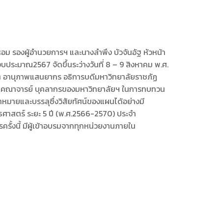
อม รองผู้อำนวยการฯ และนางลำพึง บัวจันอัฐ หัวหน้า
ระมาณ2567 จัดขึ้นระว่างวันที่ 8 – 9 สิงหาคม พ.ศ.
ต อานุภาพแสนยากร อธิการบดีมหาวิทยาลัยราชภัฏ
ิหาร คณาจารย์ บุคลากรของมหาวิทยาลัยฯ ในการทบทวน
าหมายและบรรลุซึ่งวิสัยทัศน์ของแผนได้อย่างมี
าสตร์ ระยะ 5 ปี (พ.ศ.2566-2570) ประจำ
รั้งนี้ มีผู้เข้าอบรมจากทุกหน่วยงานภายใน