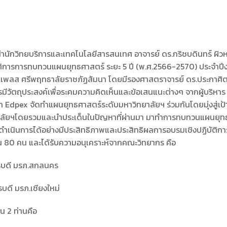
สำนักวิทยบริการและเทคโนโลยีสารสนเทศ อาจารย์ ดร.กริชบดินทร์ ผิวห
ิการการทบทวนแผนยุทธศาสตร์ ระยะ 5 ปี (พ.ศ.2566-2570) ประจำปีงบป
วนเพลส ศรีพฤทธาลัยราชภัฏสัมนา โดยมีรองศาสตราจารย์ ดร.ประกาศิ
การมีวัตถุประสงค์เพื่อระคมความคิดเห็นและข้อเสนแนะต่างๆ จากผู้บร
กษา Edpex จัดทำแผนยุทธศาสตร์ระดับมหาวิทยาลัยฯ ร่วมกันโดยมุ่งสู่เป้
าลัยฯโดยรวมและนำประเด็นในปัญหาที่ผ่านมา มาทำการทบทวนแผนยุทธศ
เนินการได้อย่างมีประสิทธิภาพและประสิทธิผลการอบรมเชิงปฏิบัติการค
วน 80 คน และได้รับความอนุเคราะห์จากคณะวิทยากร คือ
ารบดี มรภ.สกลนคร
บดี มรภ.เชียงใหม่
 2 ท่านคือ