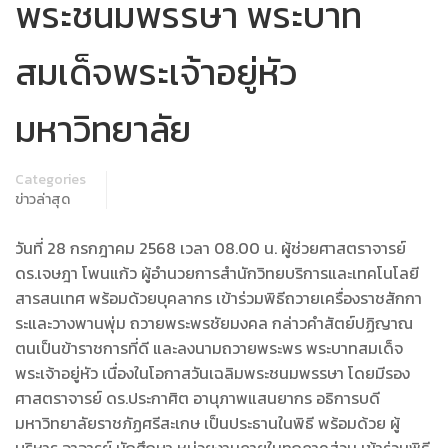
พระชนมพรรษา พระบาท
สมเด็จพระเจ้าอยู่หัว
มหาวิทยาลัย
Categories
ข่าวล่าสุด
วันที่ 28 กรกฎาคม 2568 เวลา 08.00 น. ผู้ช่วยศาสตราจารย์
ดร.เจษฎา โพนแก้ว ผู้อำนวยการสำนักวิทยบริการและเทคโนโลยี
สารสนเทศ พร้อมด้วยบุคลากร เข้าร่วมพิธีถวายเครื่องราชสักกา
ระและวางพานพุ่ม ถวายพระพรชัยมงคล กล่าวคำสัตย์ปฏิญาณ
ตนเป็นข้าราชการที่ดี และลงนามถวายพระพร พระบาทสมเด็จ
พระเจ้าอยู่หัว เนื่องในโอกาสวันเฉลิมพระชนมพรรษา โดยมีรอง
ศาสตราจารย์ ดร.ประกาศิต อานุภาพแสนยากร อธิการบดี
มหาวิทยาลัยราชภัฏศรีสะเกษ เป็นประธานในพิธี พร้อมด้วย ผู้