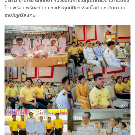
บริหาร อาจารย์ นักศึกษา หน่วยงานภายในทุกภาคส่วน เข้าร่วมพิธี
โดยพร้อมเพรียงกัน ณ หอประชุมทีปังกรรัศมีโชติ มหาวิทยาลัย
ราชภัฏศรีสะเกษ