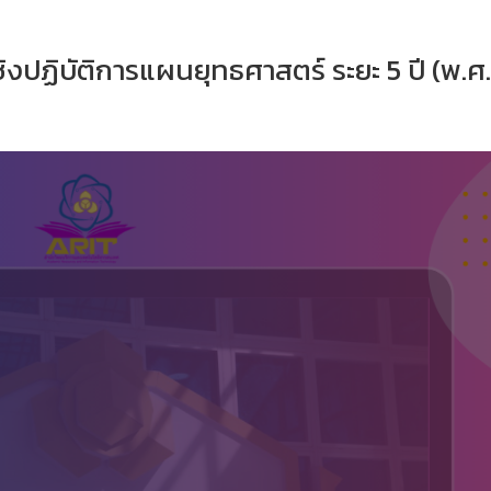
ปฏิบัติการแผนยุทธศาสตร์ ระยะ 5 ปี (พ.ศ.