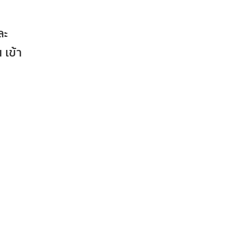
ละ
 เข้า