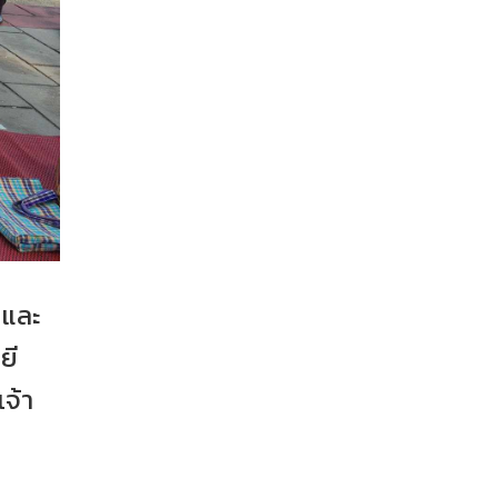
รและ
ยี
จ้า